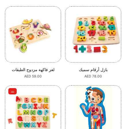
العادي
بازل أرقام سميك
لغز فاكهة مزدوج الطبقات
السعر
AED 78.00
السعر
AED 59.00
العادي
العادي
نفذ