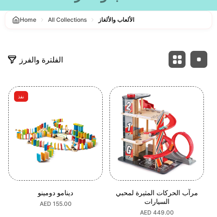
الألعاب والألغاز
All Collections
Home
الفلترة والفرز
نفذ
مرآب الحركات المثيرة لمحبي
دينامو دومينو
السيارات
السعر
AED 155.00
العادي
السعر
AED 449.00